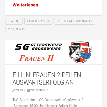
Weiterlesen
FRAUEN 1
LANDESLIGA NORD
SG OTTERSWEIER/GROSSWEIER
TUS ALTENHEIM
F-LL-N: FRAUEN 2 PEILEN
AUSWÄRTSERFOLG AN
WBO
29.03.2023
TuS Altenheim – SG Ottersweier/Großweier 2
(Samstag, 18:00 Uhr, Herbert-Adam-Halle