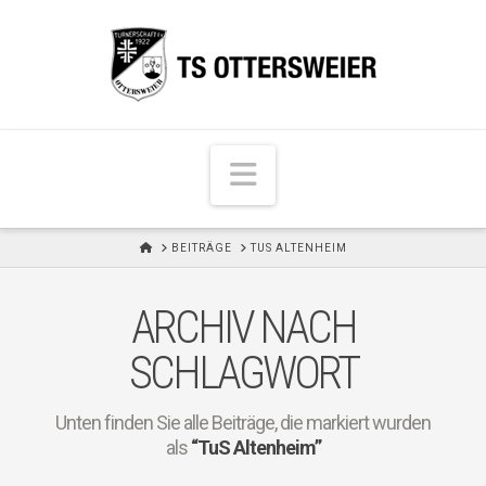
N
a
v
H
BEITRÄGE
TUS ALTENHEIM
i
O
M
g
E
ARCHIV NACH
a
t
SCHLAGWORT
i
o
Unten finden Sie alle Beiträge, die markiert wurden
n
als
“TuS Altenheim”