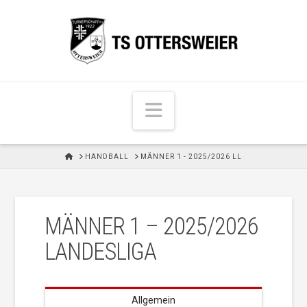
N
a
v
H
HANDBALL
MÄNNER 1 - 2025/2026 LL
i
O
M
g
E
a
MÄNNER 1 – 2025/2026
t
i
LANDESLIGA
o
n
Allgemein