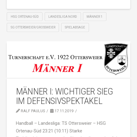
HSG ORTENAU-SÜD
LANDESLIGA NORD
MÄNNER 1
SG OTTERSWEIER/GROSSWEIER
SPIELABSAGE
MÄNNER I: WICHTIGER SIEG
IM DEFENSIVSPEKTAKEL
RALF PAULUS
17.11.2019
Handball – Landesliga: TS Ottersweier – HSG
Ortenau-Süd 23:21 (10:11) Starke