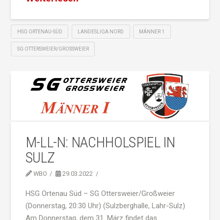
HSG ORTENAU-SÜD
LANDESLIGA NORD
MÄNNER 1
SG OTTERSWEIER/GROSSWEIER
M-LL-N: NACHHOLSPIEL IN
SULZ
WBO
29.03.2022
HSG Ortenau Süd – SG Ottersweier/Großweier
(Donnerstag, 20:30 Uhr) (Sulzberghalle, Lahr-Sulz)
Am Donnerstag, dem 31. März findet das