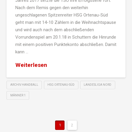
Jahres 2017 setzte die TSO ihre Erfolgsserie fort.
Nach dem Remis gegen den weiterhin
ungeschlagenen Spitzenreiter HSG Ortenau-Süd
geht man mit 14-10 Zählern in die Weihnachtspause
und wird auch nach dem abschließenden
Vorrundenspiel am 20.1.18 in Schuttern die Hinrunde
mit einem positiven Punktekonto abschließen. Damit
kann …
Weiterlesen
ARCHIV HANDBALL
HSG ORTENAU-SÜD
LANDESLIGA NORD
MÄNNER 1
1
2