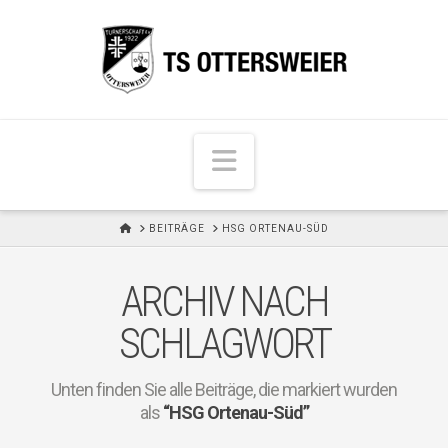
N
a
v
H
BEITRÄGE
HSG ORTENAU-SÜD
i
O
M
g
E
ARCHIV NACH
a
t
SCHLAGWORT
i
o
Unten finden Sie alle Beiträge, die markiert wurden
n
als
“HSG Ortenau-Süd”