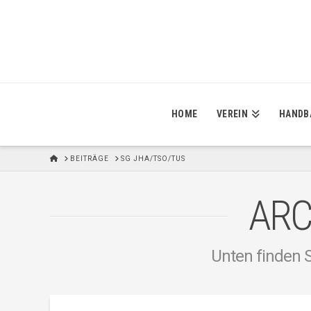
HOME
VEREIN
HANDB
H
BEITRÄGE
SG JHA/TSO/TUS
O
M
E
ARC
Unten finden S