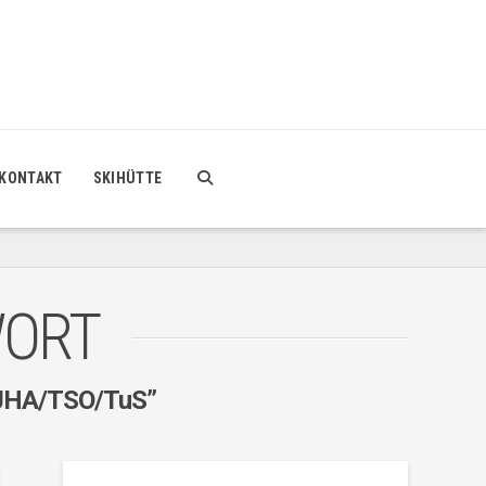
KONTAKT
SKIHÜTTE
WORT
JHA/TSO/TuS”