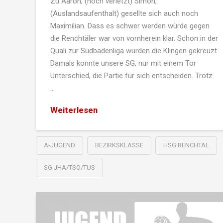
Zu Aaron, (noch verletzt) Simon,
(Auslandsaufenthalt) gesellte sich auch noch
Maximilian. Dass es schwer werden würde gegen
die Renchtäler war von vornherein klar. Schon in der
Quali zur Südbadenliga wurden die Klingen gekreuzt.
Damals konnte unsere SG, nur mit einem Tor
Unterschied, die Partie für sich entscheiden. Trotz
…
Weiterlesen
A-JUGEND
BEZIRKSKLASSE
HSG RENCHTAL
SG JHA/TSO/TUS