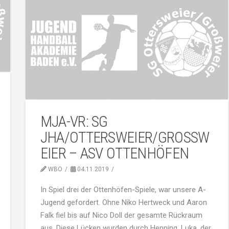
MJA-VR: SG
JHA/OTTERSWEIER/GROSSW
EIER – ASV OTTENHÖFEN
WBO
04.11.2019
In Spiel drei der Ottenhöfen-Spiele, war unsere A-
Jugend gefordert. Ohne Niko Hertweck und Aaron
Falk fiel bis auf Nico Doll der gesamte Rückraum
aus. Diese Lücken wurden durch Henning, Luka, der