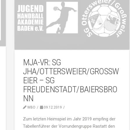
MJA-VR: SG
JHA/OTTERSWEIER/GROSSWE
IER – SG F
REUDENSTADT/BAIERSBRON
N
WBO
09.12.2019
Zum letzten Heimspiel im Jahr 2019 empfing der
Tabellenführer der Vorrundengruppe Rastatt den