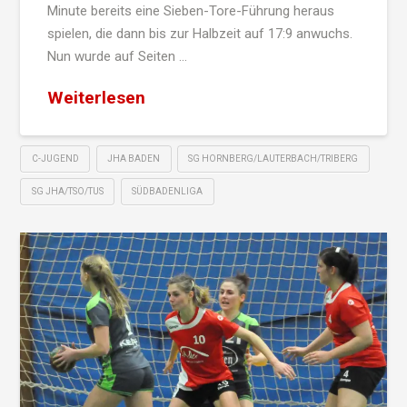
Minute bereits eine Sieben-Tore-Führung heraus
spielen, die dann bis zur Halbzeit auf 17:9 anwuchs.
Nun wurde auf Seiten …
Weiterlesen
C-JUGEND
JHA BADEN
SG HORNBERG/LAUTERBACH/TRIBERG
SG JHA/TSO/TUS
SÜDBADENLIGA