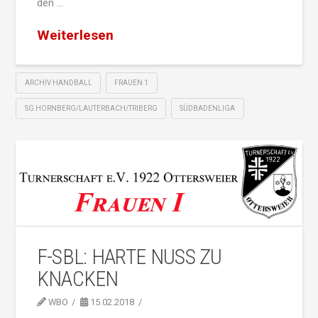
den …
Weiterlesen
ARCHIV HANDBALL
FRAUEN 1
SG HORNBERG/LAUTERBACH/TRIBERG
SÜDBADENLIGA
F-SBL: HARTE NUSS ZU
KNACKEN
WBO
15.02.2018