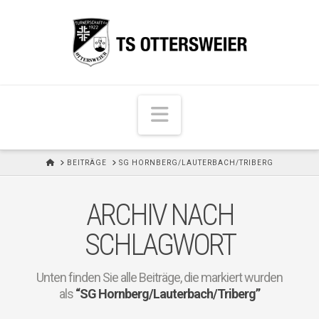
N
a
v
H
BEITRÄGE
SG HORNBERG/LAUTERBACH/TRIBERG
i
O
M
g
E
ARCHIV NACH
a
t
SCHLAGWORT
i
o
Unten finden Sie alle Beiträge, die markiert wurden
n
als
“SG Hornberg/Lauterbach/Triberg”