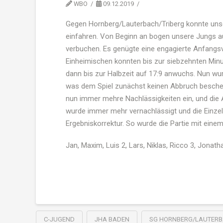
WBO
09.12.2019
Gegen Hornberg/Lauterbach/Triberg konnte uns
einfahren. Von Beginn an bogen unsere Jungs au
verbuchen. Es genügte eine engagierte Anfangsvi
Einheimischen konnten bis zur siebzehnten Minut
dann bis zur Halbzeit auf 17:9 anwuchs. Nun w
was dem Spiel zunächst keinen Abbruch bescher
nun immer mehre Nachlässigkeiten ein, und die 
wurde immer mehr vernachlässigt und die Einze
Ergebniskorrektur. So wurde die Partie mit eine
Jan, Maxim, Luis 2, Lars, Niklas, Ricco 3, Jonatha
C-JUGEND
JHA BADEN
SG HORNBERG/LAUTERB