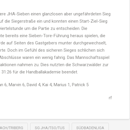
ere JHA-Sieben einen glanzlosen aber ungefährdeten Sieg
f die Siegerstraße ein und konnten einen Start-Ziel-Sieg
ertelstunde um die Partie zu entscheiden. Die
e bereits eine Sieben-Tore-Führung heraus spielen, die
urde auf Seiten des Gastgebers munter durchgewechselt,
te. Doch im Gefühl des sicheren Sieges schlichen sich
Abschlüsse waren ein wenig fahrig. Das Mannschaftsspiel
laktionen nahmen zu. Dies nutzten die Schwarzwälder zur
m 31:26 für die Handballakademie beendet.
n 6, Marvin 6, David 4, Kai 4, Marius 1, Patrick 5
rf
ACH/TRIBERG
SG JHA/TSO/TUS
SÜDBADENLIGA