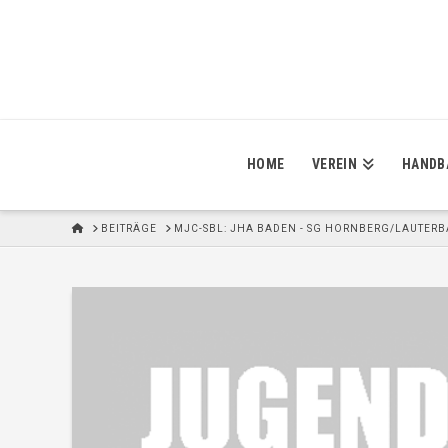
HOME
VEREIN
HANDB
H
BEITRÄGE
MJC-SBL: JHA BADEN - SG HORNBERG/LAUTER
O
M
E