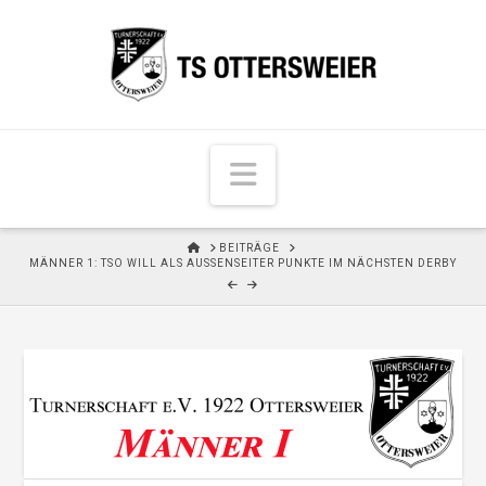
N
a
v
H
BEITRÄGE
i
O
MÄNNER 1: TSO WILL ALS AUSSENSEITER PUNKTE IM NÄCHSTEN DERBY
M
g
E
a
t
i
o
n