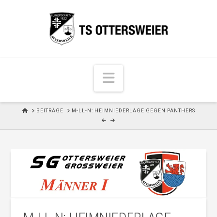
N
a
v
H
BEITRÄGE
M-LL-N: HEIMNIEDERLAGE GEGEN PANTHERS
i
O
M
g
E
a
t
i
o
n