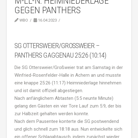
M-LL-N: HEIMNIEDERLAGE
GEGEN PANTHERS
WBO
16.04.2023
SG OTTERSWEIER/GROSSWEIER – P
ANTHERS GAGGENAU 25:26 (10:14)
Die SG Ottersweier/Großweier trat am Samstag in der
Winfried-Rosenfelder-Halle in Achern an und musste
eine knappe 25:26 (11:17) Heimniederlage hinnehmen
und ist damit offiziell abgestiegen.
Nach anfänglichem Abtasten (5:5 neunte Minute)
gelang den Gästen ein vier Tore Lauf zum 5:9, der bis
zur Halbzeit gehalten werden konnte.
Nach dem Pausentee konterte die SG postwendend
und glich schnell zum 18:18 aus. Nun entwickelte sich
ein offener Schlagabtausch, indem zunächst wieder