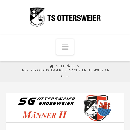
N
a
v
H
BEITRÄGE
i
O
M-BK: PERSPEKTIVTEAM PEILT NÄCHSTEN HEIMSIEG AN
M
g
E
a
t
i
o
n