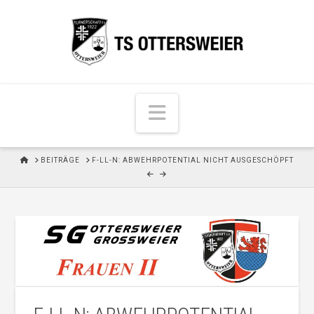
N
a
v
H
BEITRÄGE
F-LL-N: ABWEHRPOTENTIAL NICHT AUSGESCHÖPFT
i
O
M
g
E
a
t
i
o
n