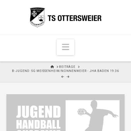
N
a
v
H
BEITRÄGE
i
O
B-JUGEND: SG MEISSENHEIM/NONNENWEIER - JHA BADEN 19:36
M
g
E
a
t
i
o
n