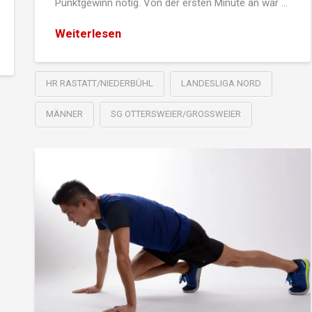
Punktgewinn nötig. Von der ersten Minute an war …
Weiterlesen
HR RASTATT/NIEDERBÜHL
LANDESLIGA NORD
MÄNNER
SG OTTERSWEIER/GROSSWEIER