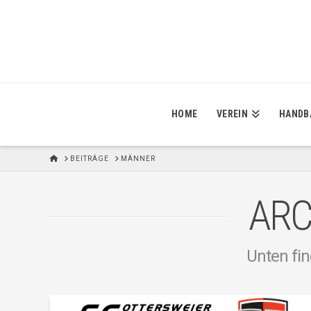
HOME
VEREIN
HANDB
H
BEITRÄGE
MÄNNER
O
M
E
ARC
Unten fin