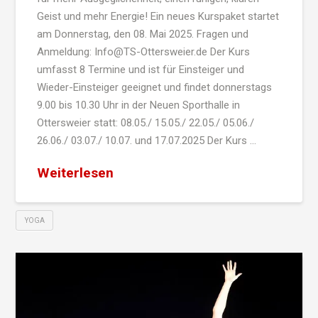
Geist und mehr Energie! Ein neues Kurspaket startet
am Donnerstag, den 08. Mai 2025. Fragen und
Anmeldung: Info@TS-Ottersweier.de Der Kurs
umfasst 8 Termine und ist für Einsteiger und
Wieder-Einsteiger geeignet und findet donnerstags
9.00 bis 10.30 Uhr in der Neuen Sporthalle in
Ottersweier statt: 08.05./ 15.05./ 22.05./ 05.06./
26.06./ 03.07./ 10.07. und 17.07.2025 Der Kurs …
Weiterlesen
YOGA