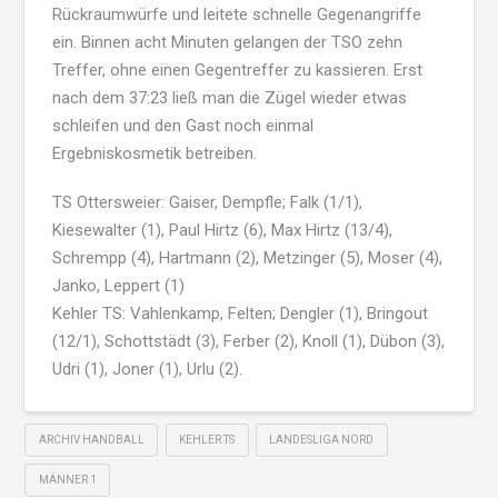
Rückraumwürfe und leitete schnelle Gegenangriffe
ein. Binnen acht Minuten gelangen der TSO zehn
Treffer, ohne einen Gegentreffer zu kassieren. Erst
nach dem 37:23 ließ man die Zügel wieder etwas
schleifen und den Gast noch einmal
Ergebniskosmetik betreiben.
TS Ottersweier: Gaiser, Dempfle; Falk (1/1),
Kiesewalter (1), Paul Hirtz (6), Max Hirtz (13/4),
Schrempp (4), Hartmann (2), Metzinger (5), Moser (4),
Janko, Leppert (1)
Kehler TS: Vahlenkamp, Felten; Dengler (1), Bringout
(12/1), Schottstädt (3), Ferber (2), Knoll (1), Dübon (3),
Udri (1), Joner (1), Urlu (2).
ARCHIV HANDBALL
KEHLER TS
LANDESLIGA NORD
MÄNNER 1