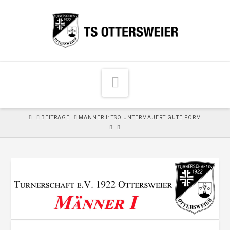
N
a
v
H
BEITRÄGE
MÄNNER I: TSO UNTERMAUERT GUTE FORM
i
O
M
g
E
a
t
i
o
n