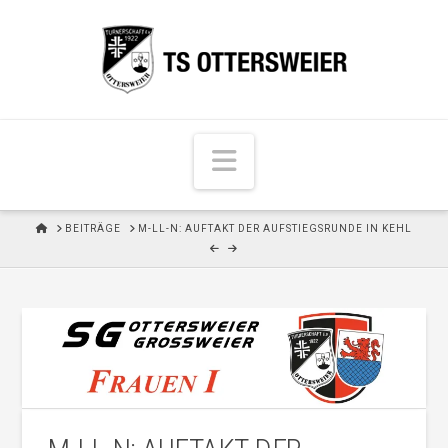
N
a
v
H
BEITRÄGE
M-LL-N: AUFTAKT DER AUFSTIEGSRUNDE IN KEHL
i
O
M
g
E
a
t
i
o
n