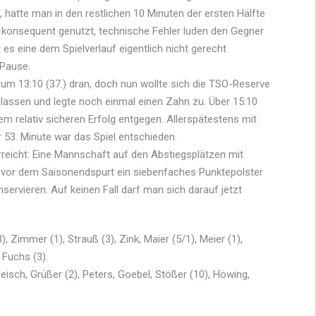
atte man in den restlichen 10 Minuten der ersten Hälfte
konsequent genutzt, technische Fehler luden den Gegner
s eine dem Spielverlauf eigentlich nicht gerecht
 Pause.
um 13:10 (37.) dran, doch nun wollte sich die TSO-Reserve
lassen und legte noch einmal einen Zahn zu. Über 15:10
em relativ sicheren Erfolg entgegen. Allerspätestens mit
 53. Minute war das Spiel entschieden.
erreicht: Eine Mannschaft auf den Abstiegsplätzen mit
it vor dem Saisonendspurt ein siebenfaches Punktepolster
nservieren. Auf keinen Fall darf man sich darauf jetzt
), Zimmer (1), Strauß (3), Zink, Maier (5/1), Meier (1),
, Fuchs (3).
eisch, Grüßer (2), Peters, Goebel, Stößer (10), Höwing,