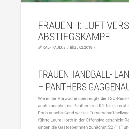
FRAUEN II: LUFT VER
ABSTIEGSKAMPF
RALF PAULUS
25.02.2018
FRAUENHANDBALL- LAND
– PANTHERS GAGGENAU 2
Wie in der Vorwoche überzeugte die TSO-Reserv
auch zunächst die Panthers mit 0:2 für die erst
Doch anschließend war die Turnerschaft hellwach
führte Laura Hörth in der Offensive geschickt Reg
gingen die Gastgeberinnen zunächst 5:2 (11.) un