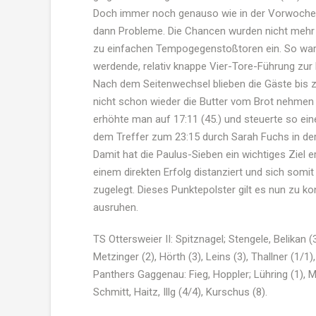
Doch immer noch genauso wie in der Vorwoche, h
dann Probleme. Die Chancen wurden nicht mehr 
zu einfachen Tempogegenstoßtoren ein. So war e
werdende, relativ knappe Vier-Tore-Führung zur
Nach dem Seitenwechsel blieben die Gäste bis z
nicht schon wieder die Butter vom Brot nehmen 
erhöhte man auf 17:11 (45.) und steuerte so ein
dem Treffer zum 23:15 durch Sarah Fuchs in der
Damit hat die Paulus-Sieben ein wichtiges Ziel 
einem direkten Erfolg distanziert und sich som
zugelegt. Dieses Punktepolster gilt es nun zu ko
ausruhen.
TS Ottersweier II: Spitznagel; Stengele, Belikan (3
Metzinger (2), Hörth (3), Leins (3), Thallner (1/1)
Panthers Gaggenau: Fieg, Hoppler; Lühring (1), M
Schmitt, Haitz, Illg (4/4), Kurschus (8).