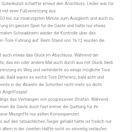
in Gutenkunst schaffte erneut den Anschluss. Leider war für
 mit einer Fußverletzung aus.
TSO bis zur zwanzigsten Minute zum Ausgleich und auch zu
hrung im ganzen Spiel für die Gäste und hatte nur etwas
rnahm Schwaikheim wieder die Kontrolle über das
er-Tore-Führung auf. Beim Stand von 16:12 wurden die
nd auch etwas das Glück im Abschluss. Während der
e, das ein oder andere Mal auch durch aus mit Glück, blieb
egrenzung im Weg und verhinderte so einige mögliche Tore.
ab. Bald waren es sechs Tore Differenz, bald acht und
nnte in der Abwehr die Schotten nicht mehr so dicht
Angriffsspiel.
erdings das Verhängen von progressiven Strafen. Während
amen die Gäste doch fast immer die Quittung für ihr
ssive Missgriffe nur selten Konsequenzen.
auf den tatsächlichen Sieger gehabt hätte ist freilich nur
 allem in der zweiten Hälfte nicht so einseitig verlaufen