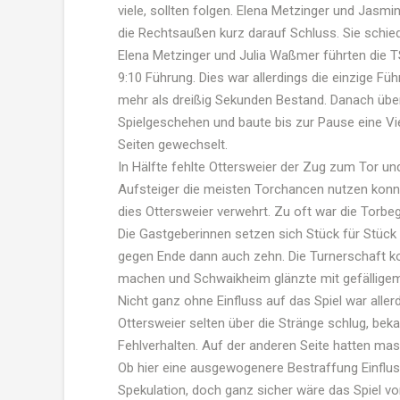
viele, sollten folgen. Elena Metzinger und Jasm
die Rechtsaußen kurz darauf Schluss. Sie schied
Elena Metzinger und Julia Waßmer führten die 
9:10 Führung. Dies war allerdings die einzige Fü
mehr als dreißig Sekunden Bestand. Danach übe
Spielgeschehen und baute bis zur Pause eine Vi
Seiten gewechselt.
In Hälfte fehlte Ottersweier der Zug zum Tor u
Aufsteiger die meisten Torchancen nutzen konnt
dies Ottersweier verwehrt. Zu oft war die Torb
Die Gastgeberinnen setzen sich Stück für Stück 
gegen Ende dann auch zehn. Die Turnerschaft ko
machen und Schwaikheim glänzte mit gefälligem 
Nicht ganz ohne Einfluss auf das Spiel war all
Ottersweier selten über die Stränge schlug, bek
Fehlverhalten. Auf der anderen Seite hatten ma
Ob hier eine ausgewogenere Bestraffung Einfluss 
Spekulation, doch ganz sicher wäre das Spiel vor