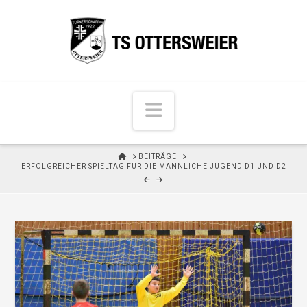
N
a
v
H
BEITRÄGE
i
O
ERFOLGREICHER SPIELTAG FÜR DIE MÄNNLICHE JUGEND D1 UND D2
M
g
E
a
t
i
o
n