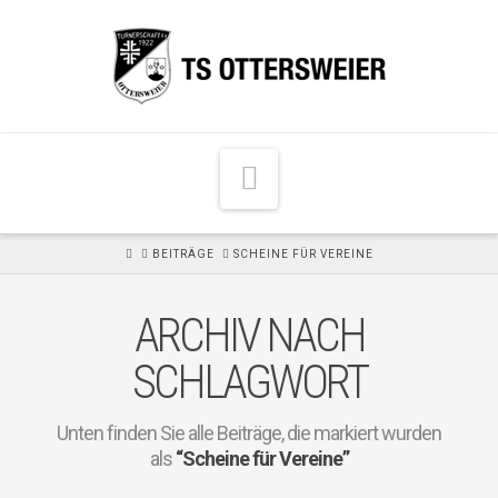
N
a
v
H
BEITRÄGE
SCHEINE FÜR VEREINE
i
O
M
g
E
ARCHIV NACH
a
t
SCHLAGWORT
i
o
Unten finden Sie alle Beiträge, die markiert wurden
n
als
“Scheine für Vereine”