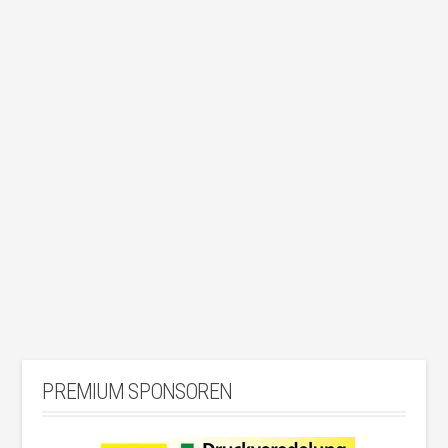
Aktion „Scheine für Vereine“. Bei einen Einkauf gibt
es pro € 15 Einkaufswert einen Vereins-Schein. Dies
egal ob in der Filiale vor Ort oder beim REWE-Online-
Shop. Wer einen, oder mehrere Scheine erhalten hat,
kann diese dann über eine App einscannen und
unserem Verein …
Weiterlesen
PREMIUM SPONSOREN