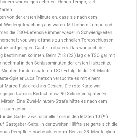
chauern war einiges geboten. Hohes Tempo, viel
Karten.
ten von der ersten Minute an, dass sie nach dem
 auf Wiedergutmachung aus waren. Mit hohem Tempo und
e man die TSO-Defensive immer wieder in Schwierigkeiten.
rnerschaft vor, was oftmals zu schnellen Torabschlüssen
 stark aufgelegten Gäste-Torhüters. Das war auch der
ig bestimmen konnten. Beim 7:12 (22.) lag die TSO gar mit
nn nochmal in den Schlussminuten der ersten Halbzeit zu.
Minuten für den späteren TSO-Erfolg. In der 28. Minute
Gäste-Spieler Luca Frietsch versuchte es mit einem
 Marco Falk direkt ins Gesicht. Die rote Karte war
rte gegen Dominik Bertsch etwa 90 Sekunden später. Er
n Mitteln. Eine Zwei-Minuten-Strafe hätte es nach dem
er auch getan.
 die Gäste. Zwei schnelle Tore in den letzten 10 (!!!)
Gastgeber-Seite. In der zweiten Hälfte steigerte sich die
nas Dempfle – nochmals enorm. Bis zur 38. Minute glich