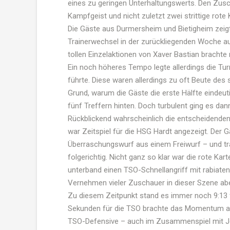
eines zu geringen Unterhaltungswerts. Den Zus
Kampfgeist und nicht zuletzt zwei strittige rote 
Die Gäste aus Durmersheim und Bietigheim zeig
Trainerwechsel in der zurückliegenden Woche
tollen Einzelaktionen von Xaver Bastian bracht
Ein noch höheres Tempo legte allerdings die Tu
führte. Diese waren allerdings zu oft Beute des
Grund, warum die Gäste die erste Hälfte eindeut
fünf Treffern hinten. Doch turbulent ging es da
Rückblickend wahrscheinlich die entscheidenden 
war Zeitspiel für die HSG Hardt angezeigt. Der 
Überraschungswurf aus einem Freiwurf – und traf
folgerichtig. Nicht ganz so klar war die rote Ka
unterband einen TSO-Schnellangriff mit rabiate
Vernehmen vieler Zuschauer in dieser Szene ab
Zu diesem Zeitpunkt stand es immer noch 9:13 für
Sekunden für die TSO brachte das Momentum auf 
TSO-Defensive – auch im Zusammenspiel mit Jo