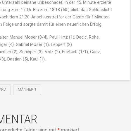
Unterzahl beinahe unbeschadet. In der 45. Minute erzielte
ung zum 17:16. Bis zum 18:18 (50.) blieb das Schlusslicht
 Nach dem 21:20-Anschlusstreffer der Gäste fünf Minuten
in Folge und sorgte damit für einen neuerlichen Erfolg.
ter, Manuel Moser (8/4), Paul Hirtz (1), Dedic, Rohe,
er (4), Gabriel Moser (1), Leppert (2).
ieri (2), Schipper (3), Volz (2), Frietsch (1/1), Ganz,
3), Bastian (5), Kaul (1).
ORD
MÄNNER 1
MMENTAR
forderliche Felder sind mit
*
markiert