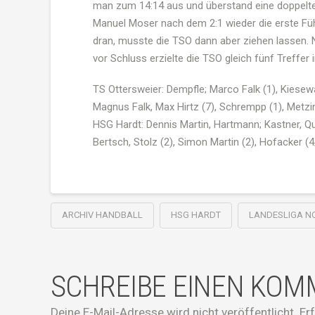
man zum 14:14 aus und überstand eine doppelte 
Manuel Moser nach dem 2:1 wieder die erste Führ
dran, musste die TSO dann aber ziehen lassen.
vor Schluss erzielte die TSO gleich fünf Treffer 
TS Ottersweier: Dempfle; Marco Falk (1), Kiesewal
Magnus Falk, Max Hirtz (7), Schrempp (1), Metzing
HSG Hardt: Dennis Martin, Hartmann; Kastner, Quint
Bertsch, Stolz (2), Simon Martin (2), Hofacker (4/
ARCHIV HANDBALL
HSG HARDT
LANDESLIGA N
SCHREIBE EINEN KO
Deine E-Mail-Adresse wird nicht veröffentlicht.
Er