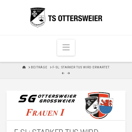
N
a
v
H
BEITRÄGE
F-SL: STARKER TUS WIRD ERWARTET
i
O
M
g
E
a
t
i
o
n