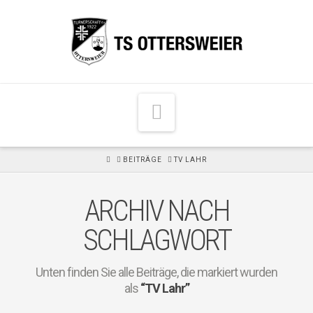
N
a
v
H
BEITRÄGE
TV LAHR
i
O
M
g
E
ARCHIV NACH
a
t
SCHLAGWORT
i
o
Unten finden Sie alle Beiträge, die markiert wurden
n
als
“TV Lahr”