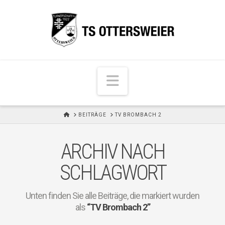
N
a
v
H
BEITRÄGE
TV BROMBACH 2
i
O
M
g
E
ARCHIV NACH
a
t
SCHLAGWORT
i
o
Unten finden Sie alle Beiträge, die markiert wurden
n
als
“TV Brombach 2”