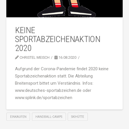
KEINE
SPORTABZEICHENAKTION
2020
CHRISTEL MEISCH
16.08.2020
Aufgrund der Corona-Pandemie findet 2020 keine
Sportabzeichenaktion statt. Die Abteilung
Breitensport bittet um Verständnis. Infos:
www.deutsches-sportabzeichen.de oder
www.splink.de/sportabzeichen
EINKAUFEN
HANDBALL-CAMPS
SKIHÜTTE