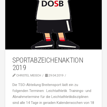
SPORTABZEICHENAKTION
2019
CHRISTEL MEISCH
29.04.2019
Die TSO-Abteilung Breitensport lädt ein zu
folgenden Terminen: Leichtathletik Trainings- und
Abnahmetermine für die Leichtathletikdisziplinen
sind alle 14 Tage in geraden Kalenderwochen von 18