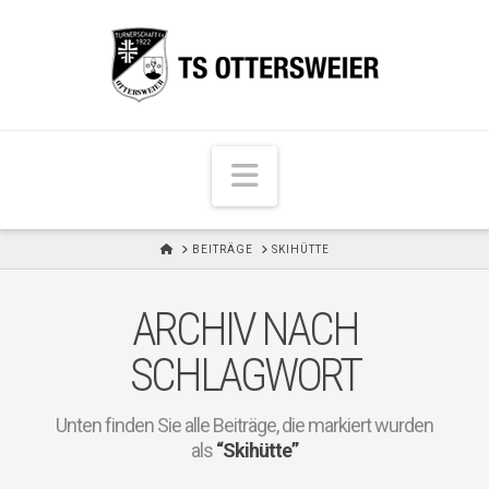
N
a
v
H
BEITRÄGE
SKIHÜTTE
i
O
M
g
E
ARCHIV NACH
a
t
SCHLAGWORT
i
o
Unten finden Sie alle Beiträge, die markiert wurden
n
als
“Skihütte”