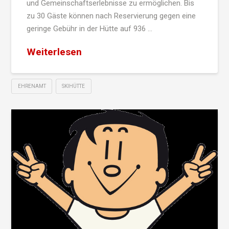
und Gemeinschaftserlebnisse zu ermöglichen. Bis
zu 30 Gäste können nach Reservierung gegen eine
geringe Gebühr in der Hütte auf 936 …
Weiterlesen
EHRENAMT
SKIHÜTTE