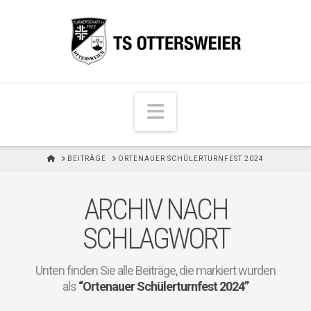
N
a
v
H
BEITRÄGE
ORTENAUER SCHÜLERTURNFEST 2024
i
O
M
g
E
ARCHIV NACH
a
t
SCHLAGWORT
i
o
Unten finden Sie alle Beiträge, die markiert wurden
n
als
“Ortenauer Schülerturnfest 2024”