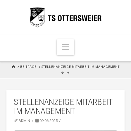
N
a
v
H
BEITRÄGE
STELLENANZEIGE MITARBEIT IM MANAGEMENT
i
O
M
g
E
a
t
STELLENANZEIGE MITARBEIT
i
IM MANAGEMENT
o
n
ADMIN
09.06.2025