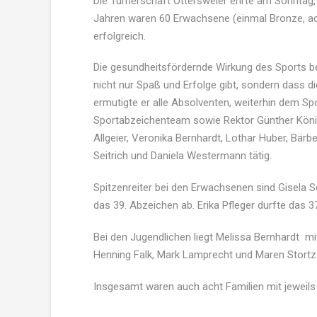
Die Turnerschaft Ottersweier ehrte am Sonntag,
Jahren waren 60 Erwachsene (einmal Bronze, ach
erfolgreich.
Die gesundheitsfördernde Wirkung des Sports b
nicht nur Spaß und Erfolge gibt, sondern dass d
ermutigte er alle Absolventen, weiterhin dem S
Sportabzeichenteam sowie Rektor Günther Könin
Allgeier
, Veronika Bernhardt, Lothar Huber, Bärbe
Seitrich
und Daniela
Westermann
tätig.
Spitzenreiter bei den Erwachsenen sind Gisela
das 39. Abzeichen ab. Erika Pfleger durfte da
Bei den Jugendlichen liegt
Melissa
Bernhardt mi
Henning Falk, Mark
Lamprecht
und
Maren
Stortz
Insgesamt waren auch acht Familien mit jeweils m