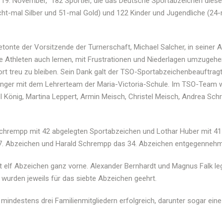
 19. November, 182 Sportler, die das Deutsche Sportabzeichen dieses
t-mal Silber und 51-mal Gold) und 122 Kinder und Jugendliche (24-
etonte der Vorsitzende der Turnerschaft, Michael
Salcher
, in seiner
ie Athleten auch lernen, mit Frustrationen und Niederlagen umzugehen
port treu zu bleiben. Sein Dank galt der TSO-Sportabzeichenbeauftr
ger mit dem Lehrerteam der Maria-Victoria-Schule. Im TSO-Team war
l König, Martina Leppert,
Armin
Meisch
,
Christel
Meisch
, Andrea Sch
 Schrempp mit 42 abgelegten Sportabzeichen und Lothar Huber mit 4
s 37. Abzeichen und Harald Schrempp das 34. Abzeichen entgegenneh
t elf Abzeichen ganz vorne. Alexander Bernhardt und
Magnus
Falk le
wurden jeweils für das siebte Abzeichen geehrt.
indestens drei Familienmitgliedern erfolgreich, darunter sogar eine 