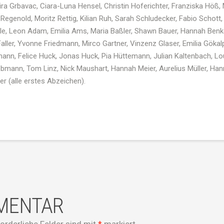
ra
Grbavac
,
Ciara-Luna
Hensel
, Christin
Hoferichter
, Franziska
Höß
,
Regenold
, Moritz Rettig,
Kilian
Ruh
, Sarah
Schludecker
,
Fabio
Schott,
bele, Leon Adam, Emilia
Ams
, Maria
Baßler
,
Shawn
Bauer,
Hannah
Benk
aller, Yvonne
Friedmann
,
Mirco
Gartner
, Vinzenz Glaser, Emilia
Gökal
ann, Felice
Huck
,
Jonas
Huck
,
Pia
Hüttemann
, Julian
Kaltenbach
,
Lo
ebmann
, Tom Linz,
Nick
Maushart
,
Hannah
Meier,
Aurelius
Müller,
Han
er
(alle erstes Abzeichen).
MMENTAR