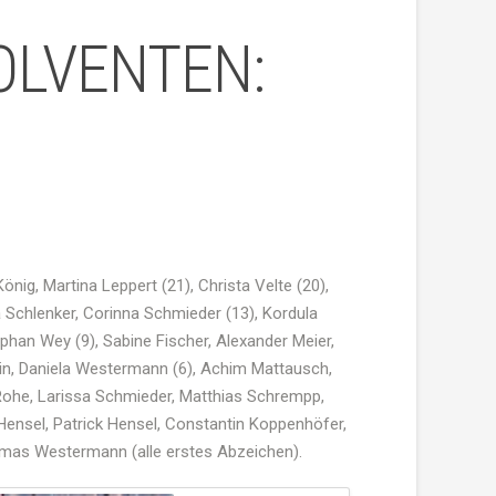
OLVENTEN:
König, Martina Leppert (21), Christa
Velte
(20),
a
Schlenker
,
Corinna
Schmieder
(13),
Kordula
ephan
Wey
(9), Sabine Fischer, Alexander Meier,
in
, Daniela
Westermann
(6), Achim
Mattausch
,
Rohe,
Larissa
Schmieder
, Matthias Schrempp,
Hensel
, Patrick
Hensel
, Constantin
Koppenhöfer
,
omas
Westermann
(alle erstes Abzeichen).