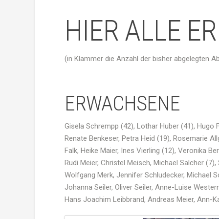
HIER ALLE E
(in Klammer die Anzahl der bisher abgelegten A
ERWACHSENE
Gisela Schrempp (42), Lothar Huber (41), Hugo F
Renate Benkeser, Petra
Heid
(19),
Rosemarie
Al
Falk, Heike Maier,
Ines
Vierling
(12), Veronika Be
Rudi Meier,
Christel
Meisch
, Michael
Salcher
(7),
Wolfgang Merk,
Jennifer
Schludecker
, Michael 
Johanna
Seiler, Oliver Seiler, Anne-Luise
Wester
Hans Joachim
Leibbrand
, Andreas Meier, Ann-K