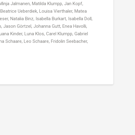
Minja
Jalmanen
,
Matilda
Klumpp
, Jan Kopf,
 Beatrice
Ueberdiek
,
Louisa
Vierthaler
,
Matea
eser,
Natalia
Binz
,
Isabella
Burkart
,
Isabella
Doll
,
p
,
Jason
Görtzel
,
Johanna
Gutt
,
Enea
Havolli
,
uana
Kinder,
Luna
Klos,
Carel
Klumpp
, Gabriel
na
Schaare
, Leo
Schaare
,
Fridolin
Seebacher
,