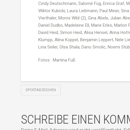
Cindy
Deutschmann,
Salom
é Füg,
Enrica
Graf,
Mi
Wiktor
Kubicki
, Laura
Liebmann
, Paul Meier,
Sina
Vierthaler
, Morris Wild (2), Gina Abele, Julian A
Daniel
Dudko
,
Madeleine
Ell
, Marie
Erles
,
Marlon
F
David
Heid
, Simon
Heid
,
Alisa
Hensel
, Anna Hofm
Klumpp
,
Alina
Koppel, Benjamin Leppert,
Nele
Li
Lina
Seiler,
Olsa
Shala
,
Dario
Smolic
,
Noemi
Stüb
Fotos: Martina Fuß
SPORTABZEICHEN
SCHREIBE EINEN KO