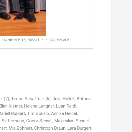
A SCHREMPP (42), ERIKA PFLEGER (37), HARALD
tz
(7),
Timon
Schäffner
(6), Julia
Hollek
,
Antonia
lian
Kistner
,
Helena
Langner
,
Luan
Reith
,
ariell
Burkart
, Tim
Gökalp
,
Annika
Heidel
,
a
Siefermann
,
Conor
Steinel
, Maximilian
Steinel
,
ert,
Mia
Bohnert, Christoph Braun, Lara
Burgert
,