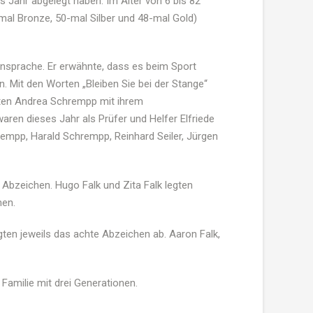
 Jahr abgelegt haben. Im Alter von 6 bis 82
mal Bronze, 50-mal Silber und 48-mal Gold)
 Ansprache. Er erwähnte, dass es beim Sport
. Mit den Worten „Bleiben Sie bei der Stange“
agten Andrea Schrempp mit ihrem
en dieses Jahr als Prüfer und Helfer Elfriede
rempp, Harald Schrempp, Reinhard Seiler, Jürgen
1 Abzeichen. Hugo Falk und
Zita
Falk legten
men.
gten jeweils das achte Abzeichen ab.
Aaron
Falk,
Familie mit drei Generationen.