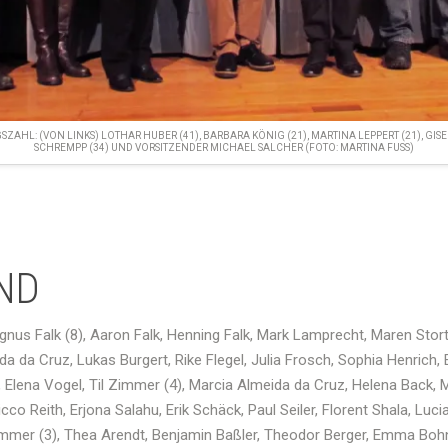
HL: (VON LINKS) LOTHAR HUBER (41), BARBARA KÖNIG (21), MARTINA LEPPERT (21), GISEL
SCHREMPP (34) UND VORSITZENDER MICHAEL SALCHER (FOTO: MARTINA FUSS)
ND
gnus
Falk (8),
Aaron
Falk, Henning Falk, Mark
Lamprecht
,
Maren
Stor
da
da Cruz, Lukas
Burgert
,
Rike
Flegel, Julia Frosch, Sophia
Henrich
,
E
,
Elena
Vogel,
Til
Zimmer (4),
Marcia
Almeida
da Cruz,
Helena
Back,
M
icco
Reith
,
Erjona
Salahu
,
Erik
Schäck
, Paul Seiler,
Florent
Shala
,
Luci
mmer (3),
Thea
Arendt
, Benjamin
Baßler
, Theodor Berger, Emma Bohn