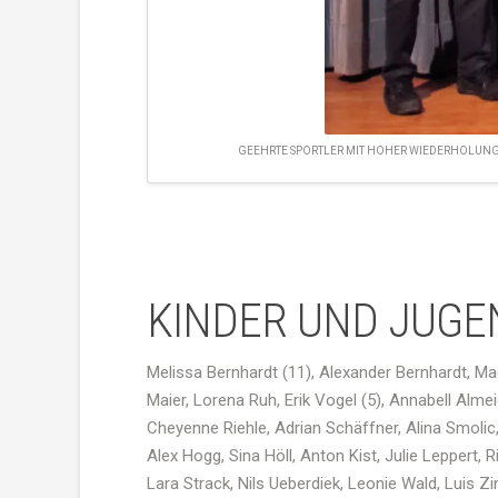
GEEHRTE SPORTLER MIT HOHER WIEDERHOLUNGSZA
KINDER UND JUGE
Melissa
Bernhardt (11), Alexander Bernhardt,
Ma
Maier,
Lorena
Ruh
,
Erik
Vogel (5),
Annabell
Almei
Cheyenne
Riehle
, Adrian
Schäffner
,
Alina
Smolic
Alex
Hogg
,
Sina
Höll
, Anton
Kist
,
Julie
Leppert,
R
Lara
Strack
, Nils
Ueberdiek
,
Leonie
Wald,
Luis
Zi