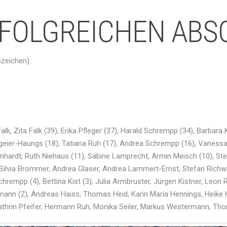
RFOLGREICHEN ABS
bzeichen):
alk,
Zita
Falk (39), Erika Pfleger (37), Harald Schrempp (34), Barbara 
lgeier-Haungs
(18),
Tatiana
Ruh
(17), Andrea Schrempp (16),
Vaness
rnhardt, Ruth
Niehaus
(11), Sabine
Lamprecht
,
Armin
Meisch
(10), St
Silvia
Brommer
, Andrea Glaser, Andrea
Lammert-Ernst
, Stefan
Richw
Schrempp (4), Bettina
Kist
(3), Julia Armbruster, Jürgen
Kistner
, Leon 
mann
(2), Andreas
Haiss
, Thomas
Heid
, Karin Maria Hennings, Heike
athrin
Pfeifer
, Hermann
Ruh
, Monika Seiler, Markus
Westermann
, Th