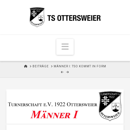
N
a
v
H
BEITRÄGE
MÄNNER I: TSO KOMMT IN FORM
i
O
M
g
E
a
t
i
o
n