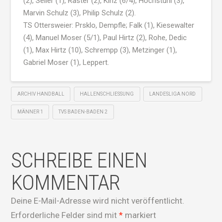
(2), Seiler (1), Raster (2), Kinz (6/4), Hochstuhl (3),
Marvin Schulz (3), Philip Schulz (2).
TS Ottersweier: Prsklo, Dempfle; Falk (1), Kiesewalter
(4), Manuel Moser (5/1), Paul Hirtz (2), Rohe, Dedic
(1), Max Hirtz (10), Schrempp (3), Metzinger (1),
Gabriel Moser (1), Leppert.
ARCHIV HANDBALL
HALLENSCHLIESSUNG
LANDESLIGA NORD
MÄNNER 1
TVS BADEN-BADEN 2
SCHREIBE EINEN
KOMMENTAR
Deine E-Mail-Adresse wird nicht veröffentlicht.
Erforderliche Felder sind mit
*
markiert