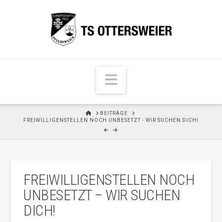
N
a
v
H
BEITRÄGE
i
O
FREIWILLIGENSTELLEN NOCH UNBESETZT - WIR SUCHEN DICH!
M
g
E
a
t
i
FREIWILLIGENSTELLEN NOCH
o
UNBESETZT – WIR SUCHEN
n
DICH!