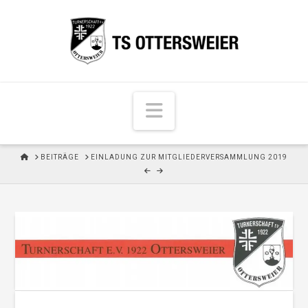
N
a
v
H
BEITRÄGE
EINLADUNG ZUR MITGLIEDERVERSAMMLUNG 2019
i
O
M
g
E
a
t
i
o
n