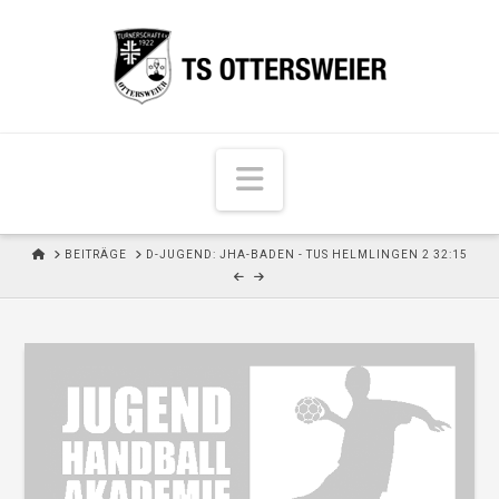
N
a
v
H
BEITRÄGE
D-JUGEND: JHA-BADEN - TUS HELMLINGEN 2 32:15
i
O
M
g
E
a
t
i
o
n