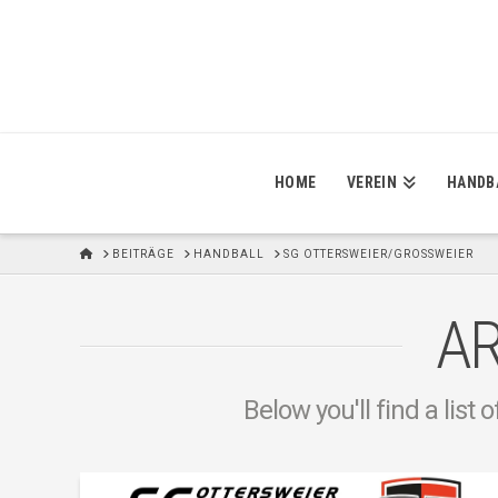
HOME
VEREIN
HANDB
H
BEITRÄGE
HANDBALL
SG OTTERSWEIER/GROSSWEIER
O
M
E
AR
Below you'll find a list