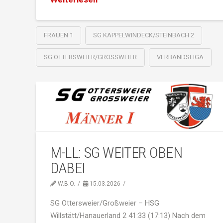
FRAUEN 1
SG KAPPELWINDECK/STEINBACH 2
SG OTTERSWEIER/GROSSWEIER
VERBANDSLIGA
M-LL: SG WEITER OBEN
DABEI
W.B.O.
15.03.2026
SG Ottersweier/Großweier – HSG
Willstätt/Hanauerland 2 41:33 (17:13) Nach dem