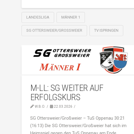
LANDESLIGA
MÄNNER 1
SG OTTERSWEIER/GROSSWEIER
TV ISPRINGEN
M-LL: SG WEITER AUF
ERFOLGSKURS
W.B.O.
22.03.2026
SG Ottersweier/Großweier – TuS Oppenau 30:21
(16:13) Die SG Ottersweier/Großweier hat sich im
Heimspiel gegen den TuS Oppenau am Ende