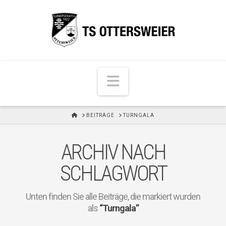
N
a
v
H
BEITRÄGE
TURNGALA
i
O
M
g
E
ARCHIV NACH
a
t
SCHLAGWORT
i
o
Unten finden Sie alle Beiträge, die markiert wurden
n
als
“Turngala”