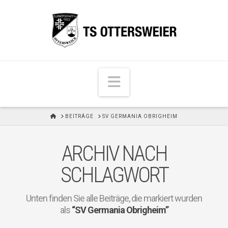
N
a
v
H
BEITRÄGE
SV GERMANIA OBRIGHEIM
i
O
M
g
E
ARCHIV NACH
a
t
SCHLAGWORT
i
o
Unten finden Sie alle Beiträge, die markiert wurden
n
als
“SV Germania Obrigheim”