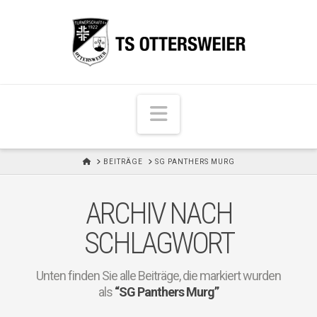
N
a
v
H
BEITRÄGE
SG PANTHERS MURG
i
O
M
g
E
ARCHIV NACH
a
t
SCHLAGWORT
i
o
Unten finden Sie alle Beiträge, die markiert wurden
n
als
“SG Panthers Murg”