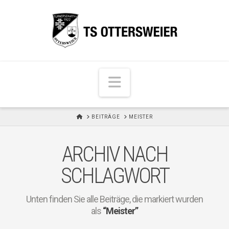
N
a
v
H
BEITRÄGE
MEISTER
i
O
M
g
E
ARCHIV NACH
a
t
SCHLAGWORT
i
o
Unten finden Sie alle Beiträge, die markiert wurden
n
als
“Meister”