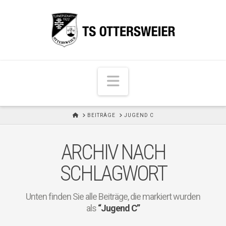
N
a
v
H
BEITRÄGE
JUGEND C
i
O
M
g
E
ARCHIV NACH
a
t
SCHLAGWORT
i
o
Unten finden Sie alle Beiträge, die markiert wurden
n
als
“Jugend C”