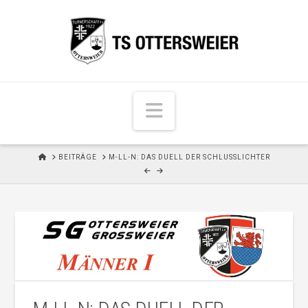
N
a
v
H
BEITRÄGE
M-LL-N: DAS DUELL DER SCHLUSSLICHTER
i
O
M
g
E
a
t
i
o
n