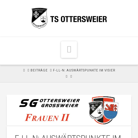
N
a
v
H
BEITRÄGE
F-LL-N: AUSWÄRTSPUNKTE IM VISIER
i
O
M
g
E
a
t
i
o
n