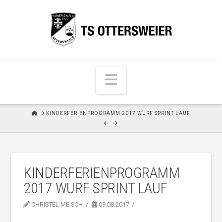
N
a
v
H
KINDERFERIENPROGRAMM 2017 WURF SPRINT LAUF
i
O
M
g
E
a
t
KINDERFERIENPROGRAMM
i
2017 WURF SPRINT LAUF
o
n
CHRISTEL MEISCH
09.08.2017