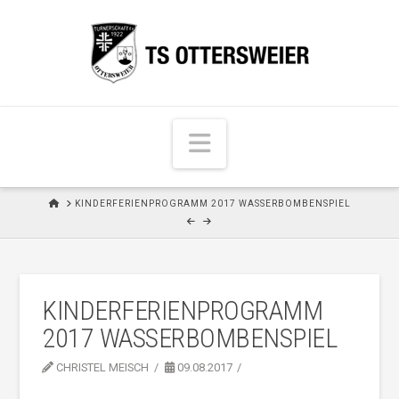
N
a
v
H
KINDERFERIENPROGRAMM 2017 WASSERBOMBENSPIEL
i
O
M
g
E
a
t
KINDERFERIENPROGRAMM
i
2017 WASSERBOMBENSPIEL
o
n
CHRISTEL MEISCH
09.08.2017