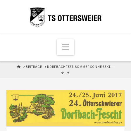
N
a
v
H
BEITRÄGE
DORFBACHFEST: SOMMER SONNE SEKT...
i
O
M
g
E
a
t
i
o
n