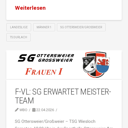
Weiterlesen
LANDESLIGE
MÄNNER 1
SG OTTERSWEIER/GROSSWEIER
TS DURLACH
F-VL: SG ERWARTET MEISTER-
TEAM
WBO
22.04.2026
SG Ottersweier/Großweier – TSG Wiesloch