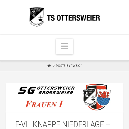
N
a
v
H
POSTS BY “WBO”
i
O
M
g
E
a
t
i
o
n
F-VL: KNAPPE NIEDERLAGE –