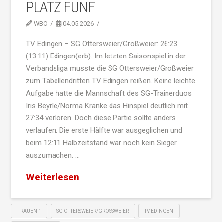
PLATZ FÜNF
WBO
04.05.2026
TV Edingen – SG Ottersweier/Großweier: 26:23
(13:11) Edingen(erb). Im letzten Saisonspiel in der
Verbandsliga musste die SG Ottersweier/Großweier
zum Tabellendritten TV Edingen reißen. Keine leichte
Aufgabe hatte die Mannschaft des SG-Trainerduos
Iris Beyrle/Norma Kranke das Hinspiel deutlich mit
27:34 verloren. Doch diese Partie sollte anders
verlaufen. Die erste Hälfte war ausgeglichen und
beim 12:11 Halbzeitstand war noch kein Sieger
auszumachen. …
Weiterlesen
FRAUEN 1
SG OTTERSWEIER/GROSSWEIER
TV EDINGEN