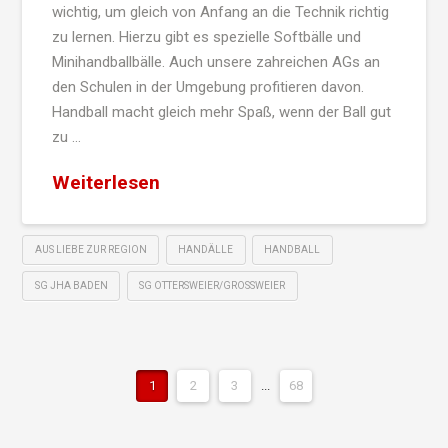
wichtig, um gleich von Anfang an die Technik richtig
zu lernen. Hierzu gibt es spezielle Softbälle und
Minihandballbälle. Auch unsere zahreichen AGs an
den Schulen in der Umgebung profitieren davon.
Handball macht gleich mehr Spaß, wenn der Ball gut
zu …
Weiterlesen
AUS LIEBE ZUR REGION
HANDÄLLE
HANDBALL
SG JHA BADEN
SG OTTERSWEIER/GROSSWEIER
1
2
3
...
68