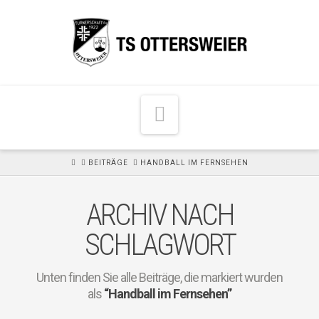
N
a
v
H
BEITRÄGE
HANDBALL IM FERNSEHEN
i
O
M
g
E
ARCHIV NACH
a
t
SCHLAGWORT
i
o
Unten finden Sie alle Beiträge, die markiert wurden
n
als
“Handball im Fernsehen”