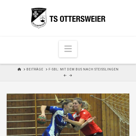
N
a
v
H
BEITRÄGE
F-SBL: MIT DEM BUS NACH STEISSLINGEN
i
O
M
g
E
a
t
i
o
n