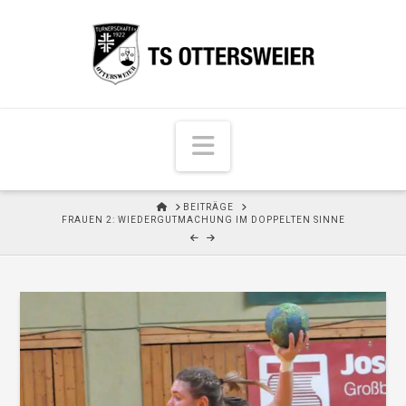
N
a
v
H
BEITRÄGE
i
O
FRAUEN 2: WIEDERGUTMACHUNG IM DOPPELTEN SINNE
M
g
E
a
t
i
o
n