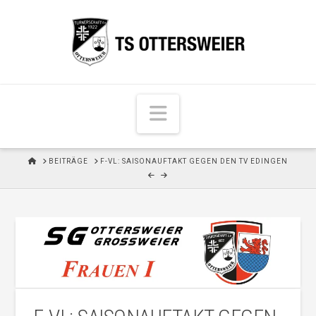
N
a
v
H
BEITRÄGE
F-VL: SAISONAUFTAKT GEGEN DEN TV EDINGEN
i
O
M
g
E
a
t
i
o
n