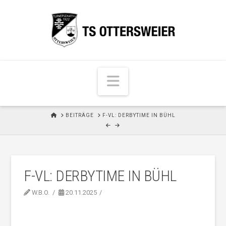
N
a
v
H
BEITRÄGE
F-VL: DERBYTIME IN BÜHL
i
O
M
g
E
a
t
F-VL: DERBYTIME IN BÜHL
i
o
W.B.O.
20.11.2025
n