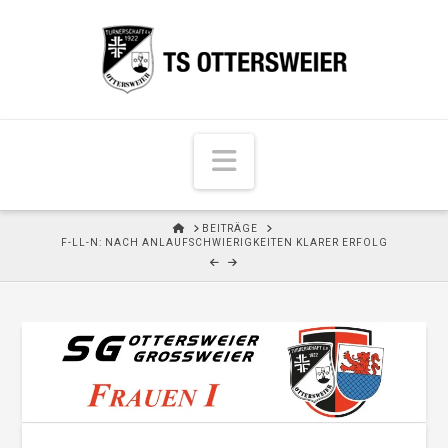
N
a
v
H
BEITRÄGE
i
O
F-LL-N: NACH ANLAUFSCHWIERIGKEITEN KLARER ERFOLG
M
g
E
a
t
i
o
n