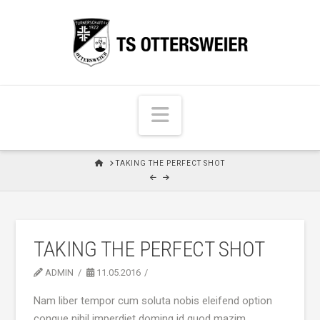
N
a
v
H
TAKING THE PERFECT SHOT
i
O
M
g
E
a
t
TAKING THE PERFECT SHOT
i
o
ADMIN
11.05.2016
n
Nam liber tempor cum soluta nobis eleifend option
congue nihil imperdiet doming id quod mazim